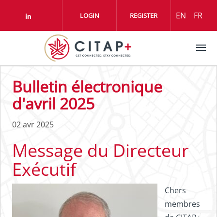
Aller au contenu principal
EN
FR
LOGIN
REGISTER
Check our social media on linkedin (o
Bulletin électronique
d'avril 2025
02 avr 2025
Message du Directeur
Exécutif
Chers
membres