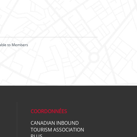
lable to Members
COORDONNÉES
CANADIAN INBOUND
TOURISM ASSOCIATION
ial media on linkedin (opens in a ne
PLUS