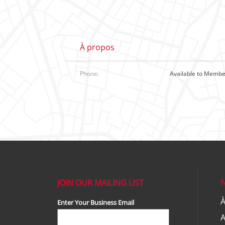
À propos
Phone:
Available to Memb
JOIN OUR MAILING LIST
À
Enter Your Business Email
A