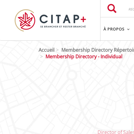
Aller au contenu principal
Rechercher
Rechercher
À PROPOS
Accueil
Membership Directory Réperto
Membership Directory - Individual
Director of Sal