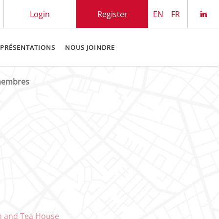
Login
Register
EN
FR
Che
 PRÉSENTATIONS
NOUS JOINDRE
 membres
nn and Tea House