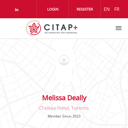
Aller au contenu principal
EN
FR
LOGIN
REGISTER
Check our social media on linkedin (o
Melissa Deally
Chelsea Hotel, Toronto
Member Since: 2023