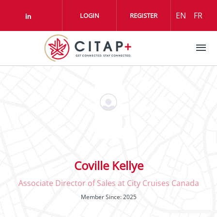
Aller au contenu principal
EN
FR
LOGIN
REGISTER
Check our social media on linkedin (o
Coville Kellye
Associate Director of Sales at City Cruises Canada
Member Since: 2025