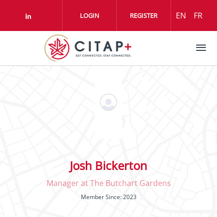
Aller au contenu principal
EN
FR
LOGIN
REGISTER
Check our social media on linkedin (o
Josh Bickerton
Manager at The Butchart Gardens
Member Since: 2023