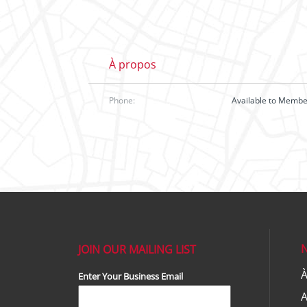
À propos
Phone:
Available to Memb
JOIN OUR MAILING LIST
À
Enter Your Business Email
A