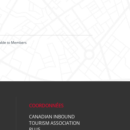
lable to Members
COORDONNÉES
CANADIAN INBOUND
TOURISM ASSOCIATION
ial media on linkedin (opens in a ne
PLUS