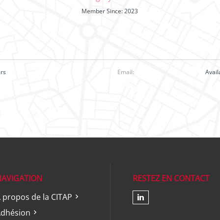
Member Since: 2023
ers
Email:
Avai
NAVIGATION
RESTEZ EN CONTACT
 propos de la CITAP
Check our soc
dhésion